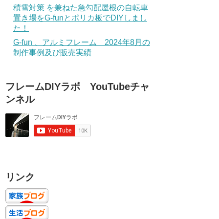
積雪対策 を兼ねた急勾配屋根の自転車
置き場をG-funとポリカ板でDIYしまし
た！
G-fun 、アルミフレーム 2024年8月の
制作事例及び販売実績
フレームDIYラボ YouTubeチャ
ンネル
リンク