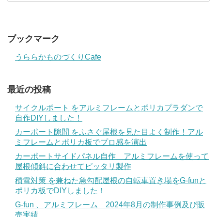
ブックマーク
うららかものづくりCafe
最近の投稿
サイクルポート をアルミフレームとポリカプラダンで
自作DIYしました！
カーポート隙間 をふさぐ屋根を見た目よく制作！アル
ミフレームとポリカ板でプロ感を演出
カーポートサイドパネル自作 アルミフレームを使って
屋根傾斜に合わせてピッタリ製作
積雪対策 を兼ねた急勾配屋根の自転車置き場をG-funと
ポリカ板でDIYしました！
G-fun 、アルミフレーム 2024年8月の制作事例及び販
売実績