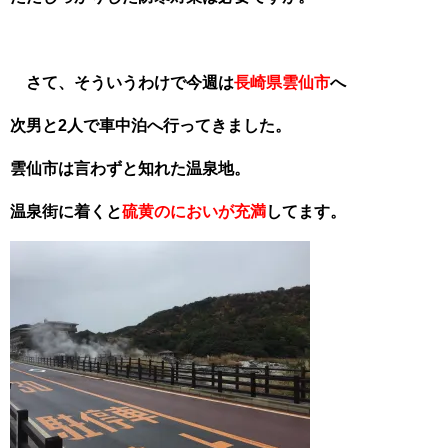
さて、そういうわけで今週は
長崎県雲仙市
へ
次男と2人で車中泊へ行ってきました。
雲仙市は言わずと知れた温泉地。
温泉街に着くと
硫黄のにおいが充満
してます。