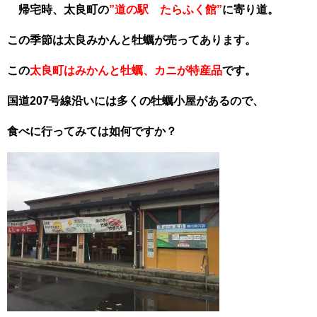
帰宅時、太良町の
”道の駅 たらふく館”
に寄り道。
この季節は太良みかんと牡蠣が売ってあります。
この
太良町はみかんと牡蠣、カニが特産品
です。
国道207号線沿いには多くの牡蠣小屋があるので、
食べに行ってみては如何ですか？