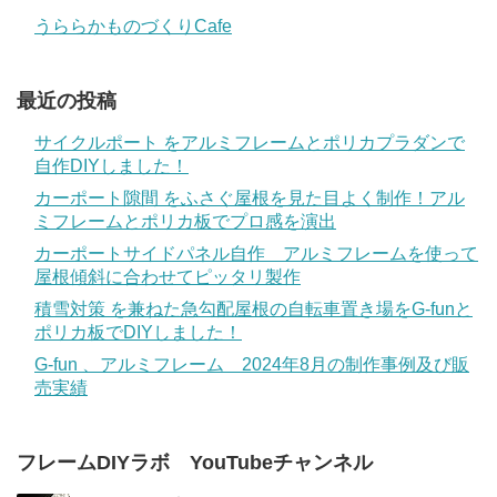
うららかものづくりCafe
最近の投稿
サイクルポート をアルミフレームとポリカプラダンで
自作DIYしました！
カーポート隙間 をふさぐ屋根を見た目よく制作！アル
ミフレームとポリカ板でプロ感を演出
カーポートサイドパネル自作 アルミフレームを使って
屋根傾斜に合わせてピッタリ製作
積雪対策 を兼ねた急勾配屋根の自転車置き場をG-funと
ポリカ板でDIYしました！
G-fun 、アルミフレーム 2024年8月の制作事例及び販
売実績
フレームDIYラボ YouTubeチャンネル