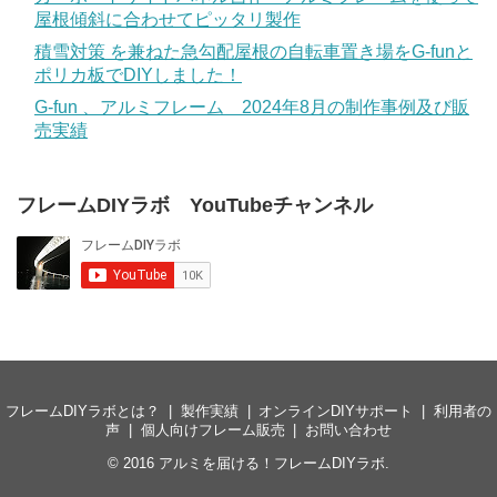
屋根傾斜に合わせてピッタリ製作
積雪対策 を兼ねた急勾配屋根の自転車置き場をG-funと
ポリカ板でDIYしました！
G-fun 、アルミフレーム 2024年8月の制作事例及び販
売実績
フレームDIYラボ YouTubeチャンネル
フレームDIYラボとは？
製作実績
オンラインDIYサポート
利用者の
声
個人向けフレーム販売
お問い合わせ
© 2016
アルミを届ける！フレームDIYラボ
.