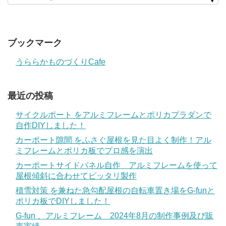
ブックマーク
うららかものづくりCafe
最近の投稿
サイクルポート をアルミフレームとポリカプラダンで
自作DIYしました！
カーポート隙間 をふさぐ屋根を見た目よく制作！アル
ミフレームとポリカ板でプロ感を演出
カーポートサイドパネル自作 アルミフレームを使って
屋根傾斜に合わせてピッタリ製作
積雪対策 を兼ねた急勾配屋根の自転車置き場をG-funと
ポリカ板でDIYしました！
G-fun 、アルミフレーム 2024年8月の制作事例及び販