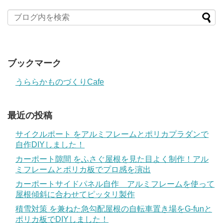
ブックマーク
うららかものづくりCafe
最近の投稿
サイクルポート をアルミフレームとポリカプラダンで
自作DIYしました！
カーポート隙間 をふさぐ屋根を見た目よく制作！アル
ミフレームとポリカ板でプロ感を演出
カーポートサイドパネル自作 アルミフレームを使って
屋根傾斜に合わせてピッタリ製作
積雪対策 を兼ねた急勾配屋根の自転車置き場をG-funと
ポリカ板でDIYしました！