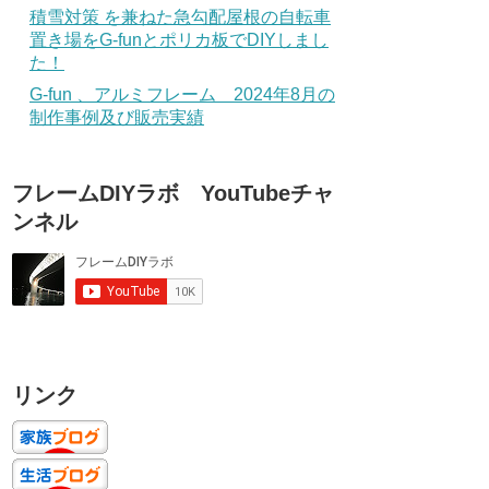
積雪対策 を兼ねた急勾配屋根の自転車
置き場をG-funとポリカ板でDIYしまし
た！
G-fun 、アルミフレーム 2024年8月の
制作事例及び販売実績
フレームDIYラボ YouTubeチャ
ンネル
リンク