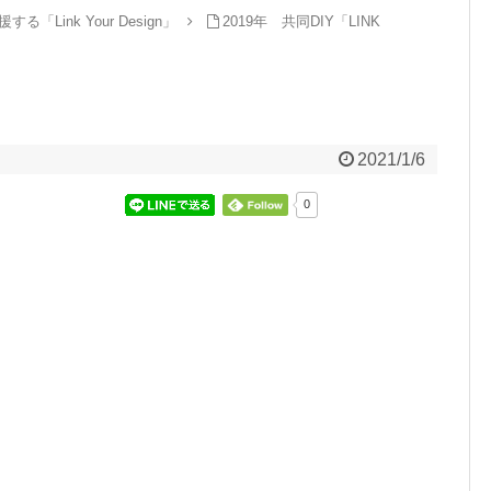
「Link Your Design」
2019年 共同DIY「LINK
2021/1/6
0