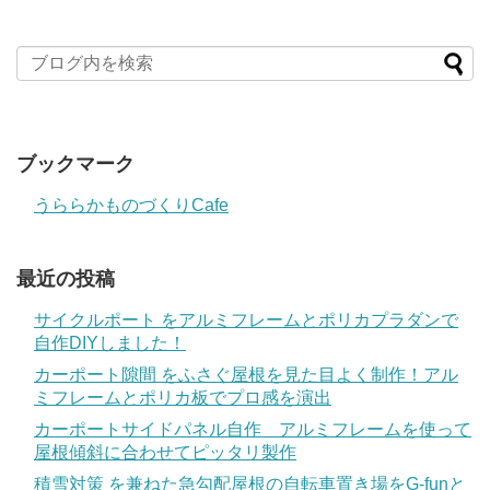
ブックマーク
うららかものづくりCafe
最近の投稿
サイクルポート をアルミフレームとポリカプラダンで
自作DIYしました！
カーポート隙間 をふさぐ屋根を見た目よく制作！アル
ミフレームとポリカ板でプロ感を演出
カーポートサイドパネル自作 アルミフレームを使って
屋根傾斜に合わせてピッタリ製作
積雪対策 を兼ねた急勾配屋根の自転車置き場をG-funと