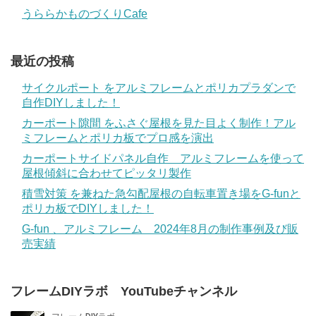
うららかものづくりCafe
最近の投稿
サイクルポート をアルミフレームとポリカプラダンで
自作DIYしました！
カーポート隙間 をふさぐ屋根を見た目よく制作！アル
ミフレームとポリカ板でプロ感を演出
カーポートサイドパネル自作 アルミフレームを使って
屋根傾斜に合わせてピッタリ製作
積雪対策 を兼ねた急勾配屋根の自転車置き場をG-funと
ポリカ板でDIYしました！
G-fun 、アルミフレーム 2024年8月の制作事例及び販
売実績
フレームDIYラボ YouTubeチャンネル