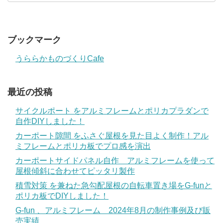
ブックマーク
うららかものづくりCafe
最近の投稿
サイクルポート をアルミフレームとポリカプラダンで
自作DIYしました！
カーポート隙間 をふさぐ屋根を見た目よく制作！アル
ミフレームとポリカ板でプロ感を演出
カーポートサイドパネル自作 アルミフレームを使って
屋根傾斜に合わせてピッタリ製作
積雪対策 を兼ねた急勾配屋根の自転車置き場をG-funと
ポリカ板でDIYしました！
G-fun 、アルミフレーム 2024年8月の制作事例及び販
売実績