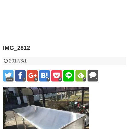
IMG_2812
2017/3/1
error
0
0
0
0