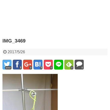
IMG_3469
2017/5/26
error
0
0
0
0