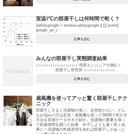
室温7℃の部屋干しは何時間で乾く？
(adsbygoogle = window.adsbygoogle || []).push({
google_ad_c...
記事を読む
みんなの部屋干し実態調査結果
♪♪♪♪♪♪♪♪♪♪♪♪♪♪♪♪♪♪♪♪ 理系エンジニアが挑む！
部屋干し研究所 ♪♪♪♪♪♪♪♪♪♪♪♪♪♪♪...
記事を読む
扇風機を使ってアッと驚く部屋干しテク
ニック
部屋干しすると洗濯物が臭い、全然乾かない、そん
なお悩みの方は必見！扇風機を使って3時間で乾かす
方法を実測データ付きで紹介。洗濯物の重量を測っ
て乾燥時間を調べた結果、外干しよりも速く乾く結
果に！洗濯物の乾燥原理を知れば部屋干しがあっと