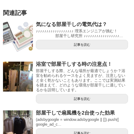
関連記事
気になる部屋干しの電気代は？
♪♪♪♪♪♪♪♪♪♪♪♪♪♪♪♪♪♪ 理系エンジニアが挑む！
部屋干し研究所 ♪♪♪♪♪♪♪♪♪♪♪♪♪♪♪♪♪...
記事を読む
浴室で部屋干しする時の注意点！
部屋干しする際、どんな場所が最適でしょうか？浴
室を勧められるケースをよく見ますが、注意しない
と全く乾かないこともあります。ここでは実測結果
を踏まえて、どのような環境が部屋干しに適してい
るかを説明しています。
記事を読む
部屋干しで扇風機を2台使った効果
(adsbygoogle = window.adsbygoogle || []).push({
google_ad_c...
記事を読む