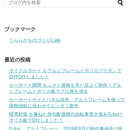
ブックマーク
うららかものづくりCafe
最近の投稿
サイクルポート をアルミフレームとポリカプラダンで
自作DIYしました！
カーポート隙間 をふさぐ屋根を見た目よく制作！アル
ミフレームとポリカ板でプロ感を演出
カーポートサイドパネル自作 アルミフレームを使って
屋根傾斜に合わせてピッタリ製作
積雪対策 を兼ねた急勾配屋根の自転車置き場をG-funと
ポリカ板でDIYしました！
G-fun 、アルミフレーム 2024年8月の制作事例及び販