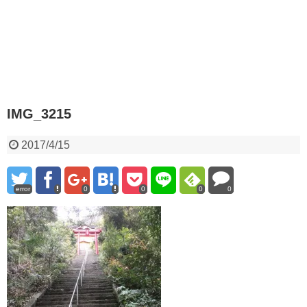
IMG_3215
2017/4/15
error
0
0
0
0