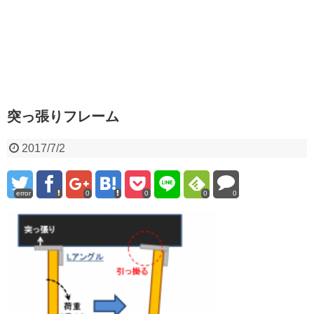
突っ張りフレーム
2017/7/2
error
0
0
0
0