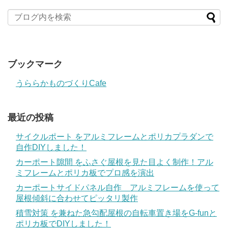
ブックマーク
うららかものづくりCafe
最近の投稿
サイクルポート をアルミフレームとポリカプラダンで
自作DIYしました！
カーポート隙間 をふさぐ屋根を見た目よく制作！アル
ミフレームとポリカ板でプロ感を演出
カーポートサイドパネル自作 アルミフレームを使って
屋根傾斜に合わせてピッタリ製作
積雪対策 を兼ねた急勾配屋根の自転車置き場をG-funと
ポリカ板でDIYしました！