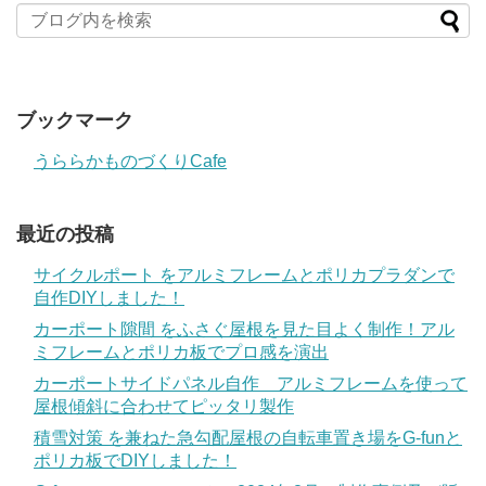
ブックマーク
うららかものづくりCafe
最近の投稿
サイクルポート をアルミフレームとポリカプラダンで
自作DIYしました！
カーポート隙間 をふさぐ屋根を見た目よく制作！アル
ミフレームとポリカ板でプロ感を演出
カーポートサイドパネル自作 アルミフレームを使って
屋根傾斜に合わせてピッタリ製作
積雪対策 を兼ねた急勾配屋根の自転車置き場をG-funと
ポリカ板でDIYしました！