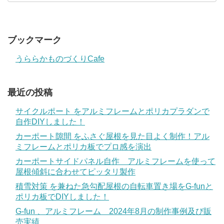
ブックマーク
うららかものづくりCafe
最近の投稿
サイクルポート をアルミフレームとポリカプラダンで
自作DIYしました！
カーポート隙間 をふさぐ屋根を見た目よく制作！アル
ミフレームとポリカ板でプロ感を演出
カーポートサイドパネル自作 アルミフレームを使って
屋根傾斜に合わせてピッタリ製作
積雪対策 を兼ねた急勾配屋根の自転車置き場をG-funと
ポリカ板でDIYしました！
G-fun 、アルミフレーム 2024年8月の制作事例及び販
売実績