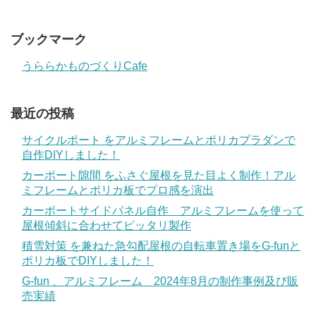
ブックマーク
うららかものづくりCafe
最近の投稿
サイクルポート をアルミフレームとポリカプラダンで
自作DIYしました！
カーポート隙間 をふさぐ屋根を見た目よく制作！アル
ミフレームとポリカ板でプロ感を演出
カーポートサイドパネル自作 アルミフレームを使って
屋根傾斜に合わせてピッタリ製作
積雪対策 を兼ねた急勾配屋根の自転車置き場をG-funと
ポリカ板でDIYしました！
G-fun 、アルミフレーム 2024年8月の制作事例及び販
売実績