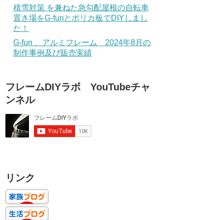
積雪対策 を兼ねた急勾配屋根の自転車
置き場をG-funとポリカ板でDIYしまし
た！
G-fun 、アルミフレーム 2024年8月の
制作事例及び販売実績
フレームDIYラボ YouTubeチャ
ンネル
リンク