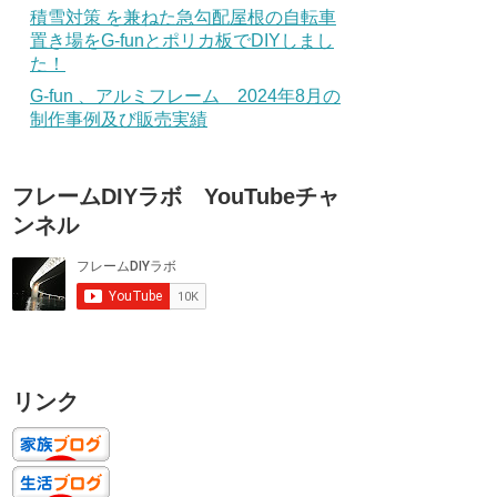
積雪対策 を兼ねた急勾配屋根の自転車
置き場をG-funとポリカ板でDIYしまし
た！
G-fun 、アルミフレーム 2024年8月の
制作事例及び販売実績
フレームDIYラボ YouTubeチャ
ンネル
リンク