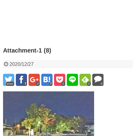
Attachment-1 (8)
2020/12/27
error
0
0
0
0