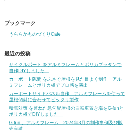
ブックマーク
うららかものづくりCafe
最近の投稿
サイクルポート をアルミフレームとポリカプラダンで
自作DIYしました！
カーポート隙間 をふさぐ屋根を見た目よく制作！アル
ミフレームとポリカ板でプロ感を演出
カーポートサイドパネル自作 アルミフレームを使って
屋根傾斜に合わせてピッタリ製作
積雪対策 を兼ねた急勾配屋根の自転車置き場をG-funと
ポリカ板でDIYしました！
G-fun 、アルミフレーム 2024年8月の制作事例及び販
売実績