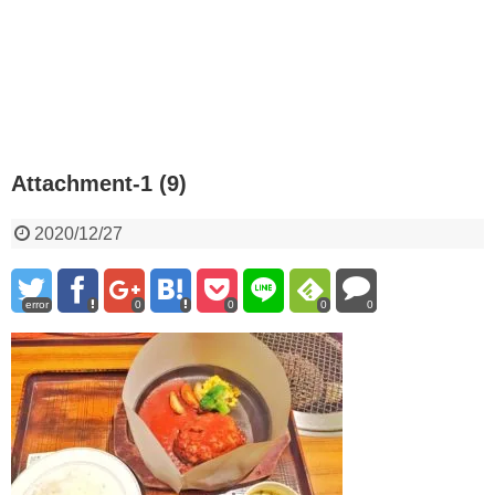
Attachment-1 (9)
2020/12/27
error
0
0
0
0