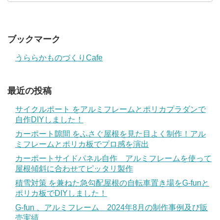
ブックマーク
うららかものづくりCafe
最近の投稿
サイクルポート をアルミフレームとポリカプラダンで
自作DIYしました！
カーポート隙間 をふさぐ屋根を見た目よく制作！アル
ミフレームとポリカ板でプロ感を演出
カーポートサイドパネル自作 アルミフレームを使って
屋根傾斜に合わせてピッタリ製作
積雪対策 を兼ねた急勾配屋根の自転車置き場をG-funと
ポリカ板でDIYしました！
G-fun 、アルミフレーム 2024年8月の制作事例及び販
売実績