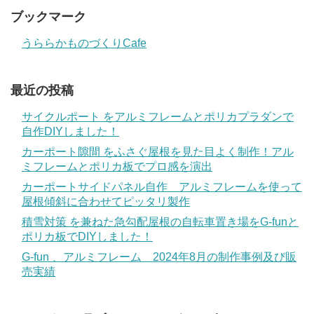
ブックマーク
うららかものづくりCafe
最近の投稿
サイクルポート をアルミフレームとポリカプラダンで
自作DIYしました！
カーポート隙間 をふさぐ屋根を見た目よく制作！アル
ミフレームとポリカ板でプロ感を演出
カーポートサイドパネル自作 アルミフレームを使って
屋根傾斜に合わせてピッタリ製作
積雪対策 を兼ねた急勾配屋根の自転車置き場をG-funと
ポリカ板でDIYしました！
G-fun 、アルミフレーム 2024年8月の制作事例及び販
売実績