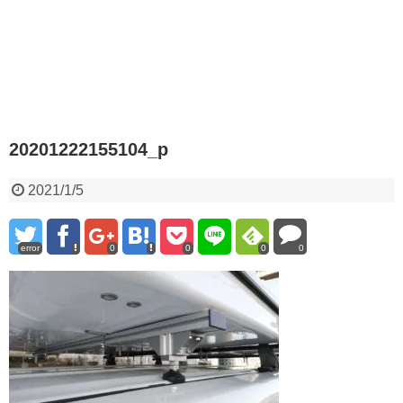
20201222155104_p
2021/1/5
error
0
0
0
0