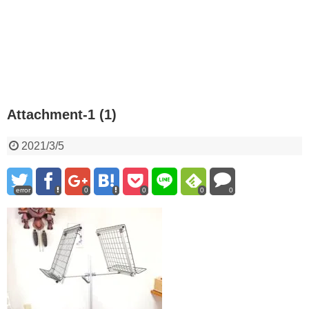
Attachment-1 (1)
2021/3/5
error
0
0
0
0