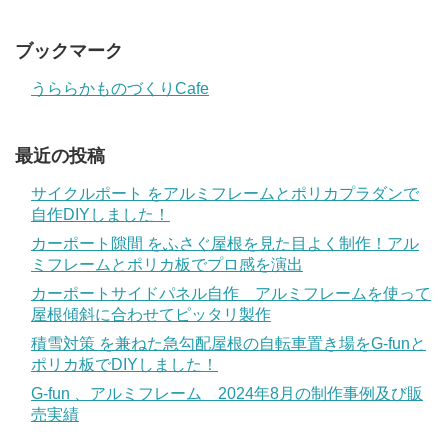
ブックマーク
うららかものづくりCafe
最近の投稿
サイクルポート をアルミフレームとポリカプラダンで
自作DIYしました！
カーポート隙間 をふさぐ屋根を見た目よく制作！アル
ミフレームとポリカ板でプロ感を演出
カーポートサイドパネル自作 アルミフレームを使って
屋根傾斜に合わせてピッタリ製作
積雪対策 を兼ねた急勾配屋根の自転車置き場をG-funと
ポリカ板でDIYしました！
G-fun 、アルミフレーム 2024年8月の制作事例及び販
売実績