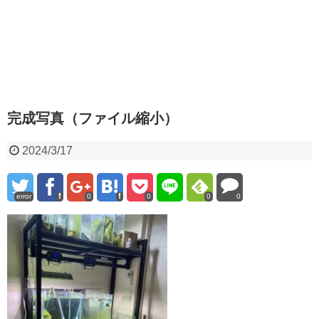
完成写真（ファイル縮小）
2024/3/17
error
0
0
0
0