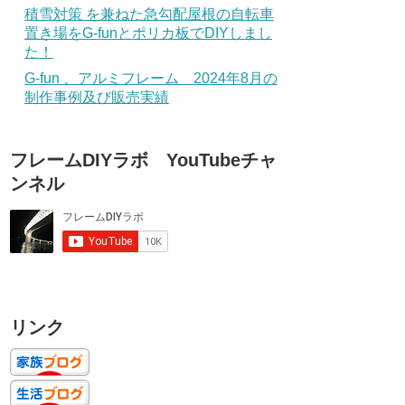
積雪対策 を兼ねた急勾配屋根の自転車
置き場をG-funとポリカ板でDIYしまし
た！
G-fun 、アルミフレーム 2024年8月の
制作事例及び販売実績
フレームDIYラボ YouTubeチャ
ンネル
リンク