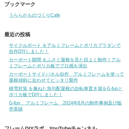
ブックマーク
うららかものづくりCafe
最近の投稿
サイクルポート をアルミフレームとポリカプラダンで
自作DIYしました！
カーポート隙間 をふさぐ屋根を見た目よく制作！アル
ミフレームとポリカ板でプロ感を演出
カーポートサイドパネル自作 アルミフレームを使って
屋根傾斜に合わせてピッタリ製作
積雪対策 を兼ねた急勾配屋根の自転車置き場をG-funと
ポリカ板でDIYしました！
G-fun 、アルミフレーム 2024年8月の制作事例及び販
売実績
フレームDIYラボ YouTubeチャンネル