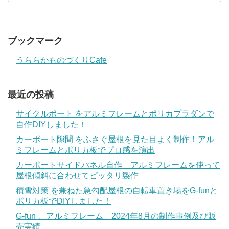
ブックマーク
うららかものづくりCafe
最近の投稿
サイクルポート をアルミフレームとポリカプラダンで
自作DIYしました！
カーポート隙間 をふさぐ屋根を見た目よく制作！アル
ミフレームとポリカ板でプロ感を演出
カーポートサイドパネル自作 アルミフレームを使って
屋根傾斜に合わせてピッタリ製作
積雪対策 を兼ねた急勾配屋根の自転車置き場をG-funと
ポリカ板でDIYしました！
G-fun 、アルミフレーム 2024年8月の制作事例及び販
売実績