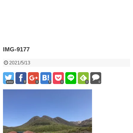
IMG-9177
2021/5/13
error
0
0
0
0