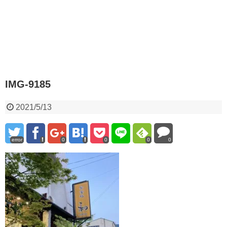
IMG-9185
2021/5/13
error
0
0
0
0