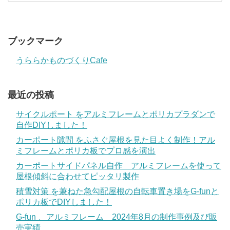
ブックマーク
うららかものづくりCafe
最近の投稿
サイクルポート をアルミフレームとポリカプラダンで
自作DIYしました！
カーポート隙間 をふさぐ屋根を見た目よく制作！アル
ミフレームとポリカ板でプロ感を演出
カーポートサイドパネル自作 アルミフレームを使って
屋根傾斜に合わせてピッタリ製作
積雪対策 を兼ねた急勾配屋根の自転車置き場をG-funと
ポリカ板でDIYしました！
G-fun 、アルミフレーム 2024年8月の制作事例及び販
売実績