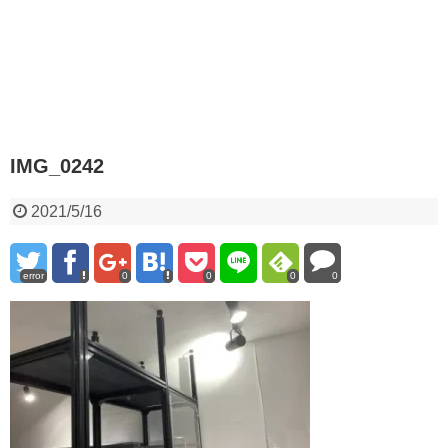
IMG_0242
2021/5/16
error
0
0
0
0