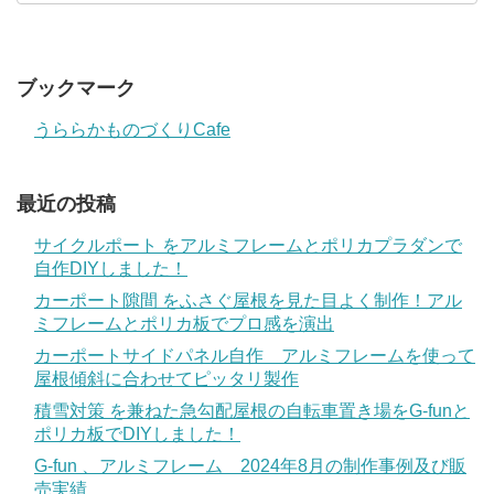
ブックマーク
うららかものづくりCafe
最近の投稿
サイクルポート をアルミフレームとポリカプラダンで
自作DIYしました！
カーポート隙間 をふさぐ屋根を見た目よく制作！アル
ミフレームとポリカ板でプロ感を演出
カーポートサイドパネル自作 アルミフレームを使って
屋根傾斜に合わせてピッタリ製作
積雪対策 を兼ねた急勾配屋根の自転車置き場をG-funと
ポリカ板でDIYしました！
G-fun 、アルミフレーム 2024年8月の制作事例及び販
売実績