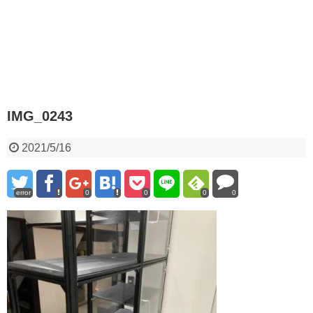
IMG_0243
2021/5/16
error
0
0
0
0