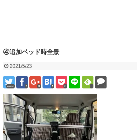
④追加ベッド時全景
2021/5/23
error
0
0
0
0