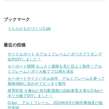
ブックマーク
うららかものづくりCafe
最近の投稿
サイクルポート をアルミフレームとポリカプラダンで
自作DIYしました！
カーポート隙間 をふさぐ屋根を見た目よく制作！アル
ミフレームとポリカ板でプロ感を演出
カーポートサイドパネル自作 アルミフレームを使って
屋根傾斜に合わせてピッタリ製作
積雪対策 を兼ねた急勾配屋根の自転車置き場をG-funと
ポリカ板でDIYしました！
G-fun 、アルミフレーム 2024年8月の制作事例及び販
売実績