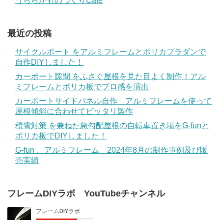
うららかものづくりCafe
最近の投稿
サイクルポート をアルミフレームとポリカプラダンで
自作DIYしました！
カーポート隙間 をふさぐ屋根を見た目よく制作！アル
ミフレームとポリカ板でプロ感を演出
カーポートサイドパネル自作 アルミフレームを使って
屋根傾斜に合わせてピッタリ製作
積雪対策 を兼ねた急勾配屋根の自転車置き場をG-funと
ポリカ板でDIYしました！
G-fun 、アルミフレーム 2024年8月の制作事例及び販
売実績
フレームDIYラボ YouTubeチャンネル