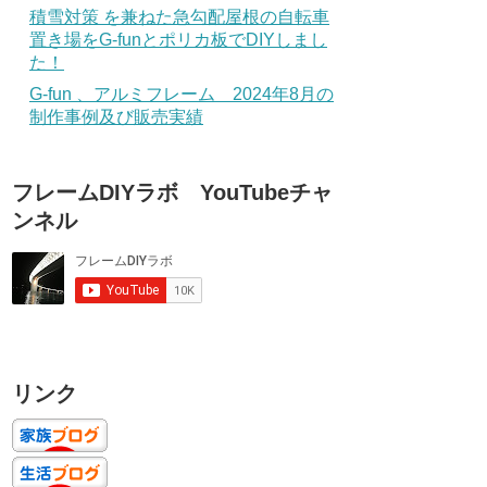
積雪対策 を兼ねた急勾配屋根の自転車
置き場をG-funとポリカ板でDIYしまし
た！
G-fun 、アルミフレーム 2024年8月の
制作事例及び販売実績
フレームDIYラボ YouTubeチャ
ンネル
リンク