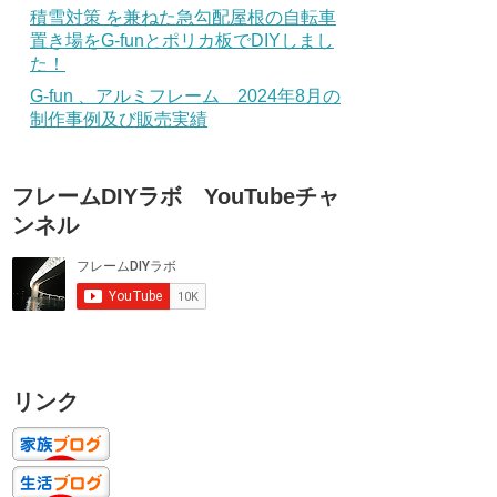
積雪対策 を兼ねた急勾配屋根の自転車
置き場をG-funとポリカ板でDIYしまし
た！
G-fun 、アルミフレーム 2024年8月の
制作事例及び販売実績
フレームDIYラボ YouTubeチャ
ンネル
リンク