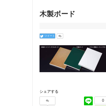
木製ボード
ツイート
シェアする
0