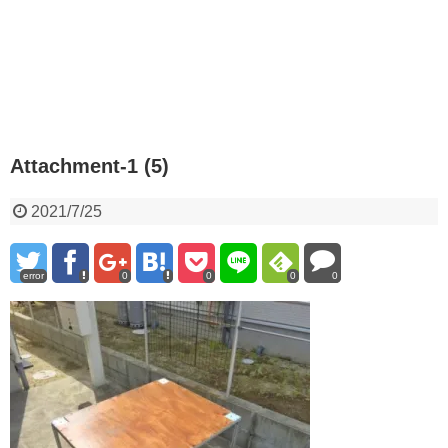
Attachment-1 (5)
2021/7/25
error
0
0
0
0