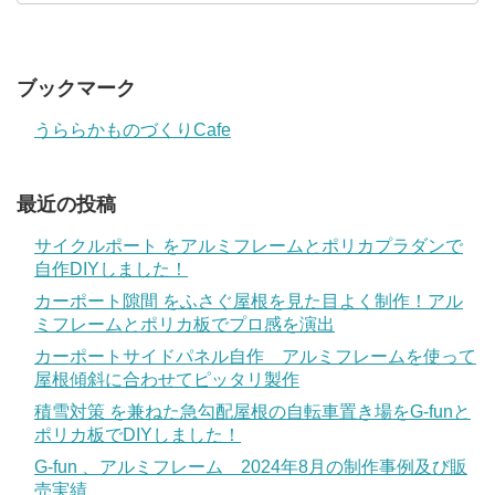
ブックマーク
うららかものづくりCafe
最近の投稿
サイクルポート をアルミフレームとポリカプラダンで
自作DIYしました！
カーポート隙間 をふさぐ屋根を見た目よく制作！アル
ミフレームとポリカ板でプロ感を演出
カーポートサイドパネル自作 アルミフレームを使って
屋根傾斜に合わせてピッタリ製作
積雪対策 を兼ねた急勾配屋根の自転車置き場をG-funと
ポリカ板でDIYしました！
G-fun 、アルミフレーム 2024年8月の制作事例及び販
売実績