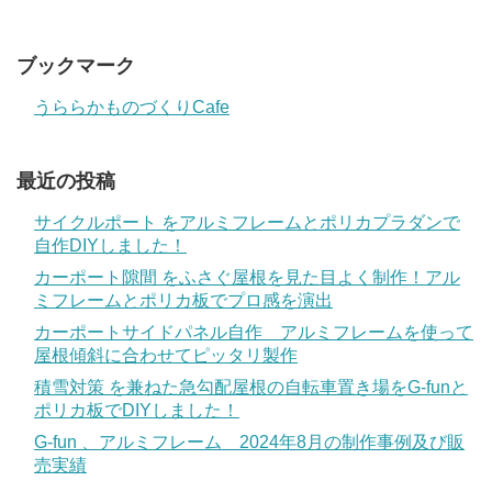
ブックマーク
うららかものづくりCafe
最近の投稿
サイクルポート をアルミフレームとポリカプラダンで
自作DIYしました！
カーポート隙間 をふさぐ屋根を見た目よく制作！アル
ミフレームとポリカ板でプロ感を演出
カーポートサイドパネル自作 アルミフレームを使って
屋根傾斜に合わせてピッタリ製作
積雪対策 を兼ねた急勾配屋根の自転車置き場をG-funと
ポリカ板でDIYしました！
G-fun 、アルミフレーム 2024年8月の制作事例及び販
売実績