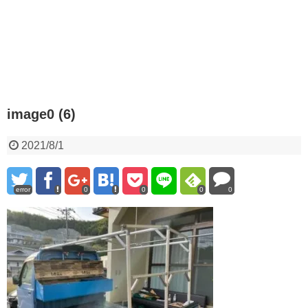
image0 (6)
2021/8/1
error
0
0
0
0