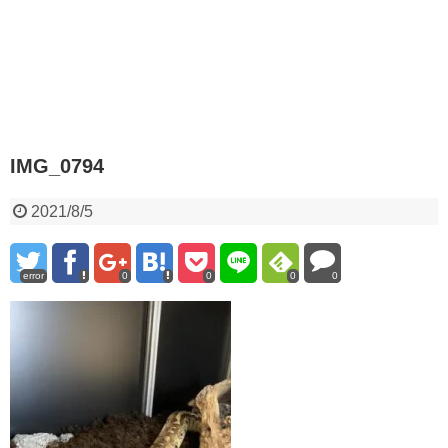
IMG_0794
2021/8/5
error
0
0
0
0