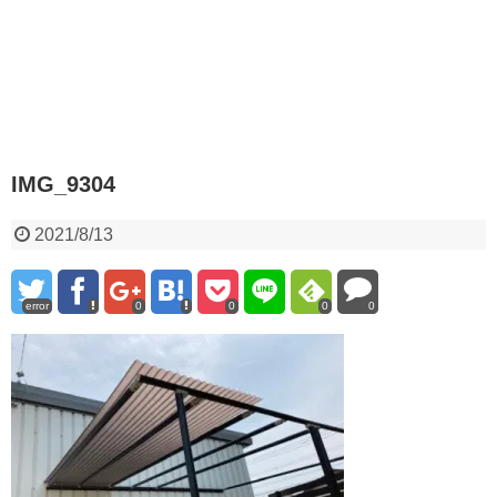
IMG_9304
2021/8/13
error
0
0
0
0