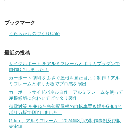
ブックマーク
うららかものづくりCafe
最近の投稿
サイクルポート をアルミフレームとポリカプラダンで
自作DIYしました！
カーポート隙間 をふさぐ屋根を見た目よく制作！アル
ミフレームとポリカ板でプロ感を演出
カーポートサイドパネル自作 アルミフレームを使って
屋根傾斜に合わせてピッタリ製作
積雪対策 を兼ねた急勾配屋根の自転車置き場をG-funと
ポリカ板でDIYしました！
G-fun 、アルミフレーム 2024年8月の制作事例及び販
売実績