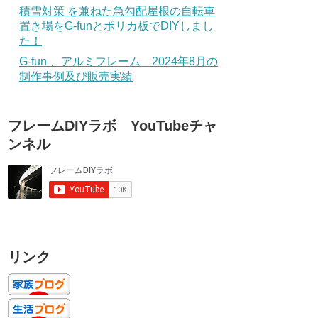
積雪対策 を兼ねた急勾配屋根の自転車
置き場をG-funとポリカ板でDIYしまし
た！
G-fun 、アルミフレーム 2024年8月の
制作事例及び販売実績
フレームDIYラボ YouTubeチャ
ンネル
リンク