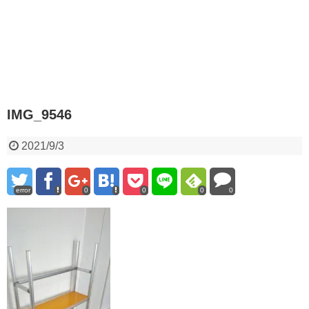
IMG_9546
2021/9/3
error
0
0
0
0