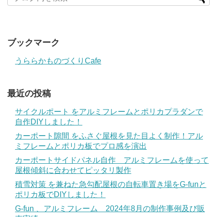
ブックマーク
うららかものづくりCafe
最近の投稿
サイクルポート をアルミフレームとポリカプラダンで
自作DIYしました！
カーポート隙間 をふさぐ屋根を見た目よく制作！アル
ミフレームとポリカ板でプロ感を演出
カーポートサイドパネル自作 アルミフレームを使って
屋根傾斜に合わせてピッタリ製作
積雪対策 を兼ねた急勾配屋根の自転車置き場をG-funと
ポリカ板でDIYしました！
G-fun 、アルミフレーム 2024年8月の制作事例及び販