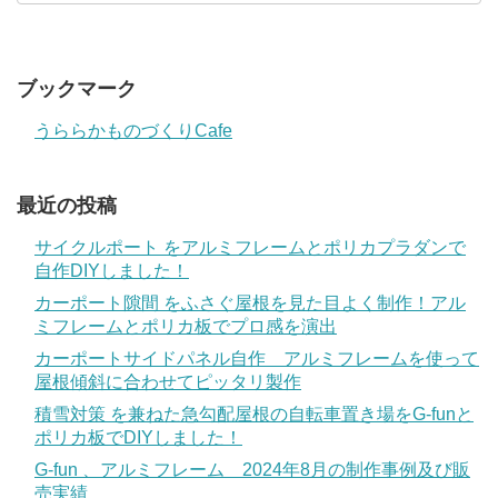
ブックマーク
うららかものづくりCafe
最近の投稿
サイクルポート をアルミフレームとポリカプラダンで
自作DIYしました！
カーポート隙間 をふさぐ屋根を見た目よく制作！アル
ミフレームとポリカ板でプロ感を演出
カーポートサイドパネル自作 アルミフレームを使って
屋根傾斜に合わせてピッタリ製作
積雪対策 を兼ねた急勾配屋根の自転車置き場をG-funと
ポリカ板でDIYしました！
G-fun 、アルミフレーム 2024年8月の制作事例及び販
売実績