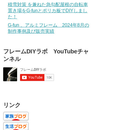
積雪対策 を兼ねた急勾配屋根の自転車
置き場をG-funとポリカ板でDIYしまし
た！
G-fun 、アルミフレーム 2024年8月の
制作事例及び販売実績
フレームDIYラボ YouTubeチャ
ンネル
リンク