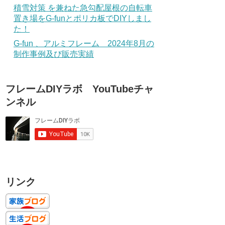
積雪対策 を兼ねた急勾配屋根の自転車
置き場をG-funとポリカ板でDIYしまし
た！
G-fun 、アルミフレーム 2024年8月の
制作事例及び販売実績
フレームDIYラボ YouTubeチャ
ンネル
リンク