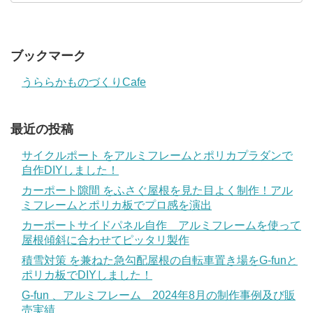
ブックマーク
うららかものづくりCafe
最近の投稿
サイクルポート をアルミフレームとポリカプラダンで
自作DIYしました！
カーポート隙間 をふさぐ屋根を見た目よく制作！アル
ミフレームとポリカ板でプロ感を演出
カーポートサイドパネル自作 アルミフレームを使って
屋根傾斜に合わせてピッタリ製作
積雪対策 を兼ねた急勾配屋根の自転車置き場をG-funと
ポリカ板でDIYしました！
G-fun 、アルミフレーム 2024年8月の制作事例及び販
売実績