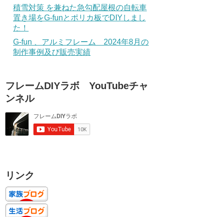
積雪対策 を兼ねた急勾配屋根の自転車
置き場をG-funとポリカ板でDIYしまし
た！
G-fun 、アルミフレーム 2024年8月の
制作事例及び販売実績
フレームDIYラボ YouTubeチャ
ンネル
リンク