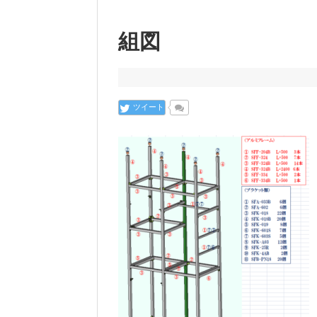
組図
ツイート