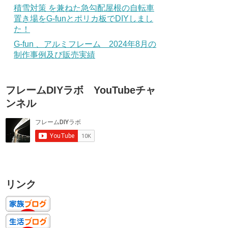
積雪対策 を兼ねた急勾配屋根の自転車
置き場をG-funとポリカ板でDIYしまし
た！
G-fun 、アルミフレーム 2024年8月の
制作事例及び販売実績
フレームDIYラボ YouTubeチャ
ンネル
リンク