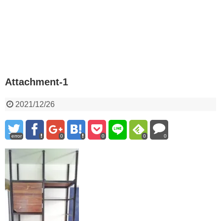
Attachment-1
2021/12/26
error
0
0
0
0